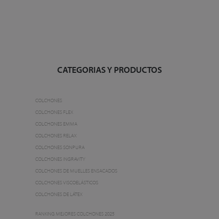
CATEGORIAS Y PRODUCTOS
COLCHONES
COLCHONES FLEX
COLCHONES EMMA
COLCHONES RELAX
COLCHONES SONPURA
COLCHONES INGRAVITY
COLCHONES DE MUELLES ENSACADOS
COLCHONES VISCOELÁSTICOS
COLCHONES DE LÁTEX
RANKING MEJORES COLCHONES 2025