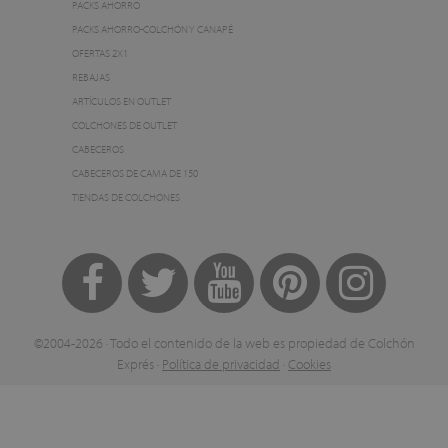
PACKS AHORRO
PACKS AHORRO-COLCHÓN Y CANAPÉ
OFERTAS 2X1
REBAJAS
ARTÍCULOS EN OUTLET
COLCHONES DE OUTLET
CABECEROS
CABECEROS DE CAMA DE 150
TIENDAS DE COLCHONES
©2004-2026 · Todo el contenido de la web es propiedad de Colchón
Exprés ·
Política de privacidad
·
Cookies