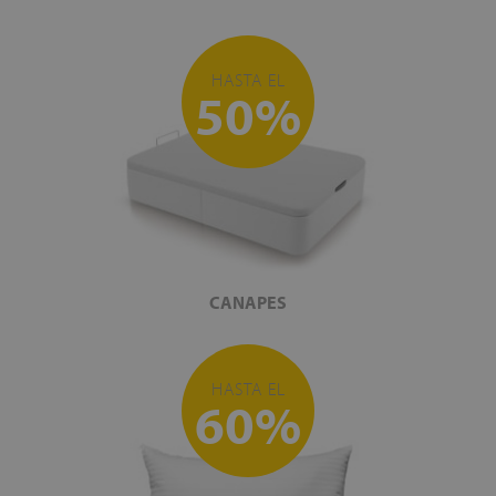
HASTA EL
50%
CANAPES
HASTA EL
60%