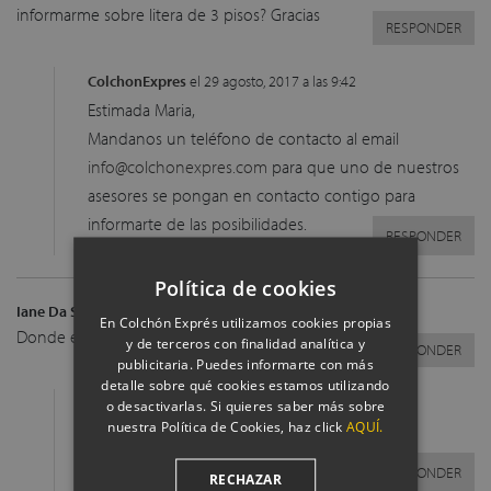
informarme sobre litera de 3 pisos? Gracias
RESPONDER
ColchonExpres
el 29 agosto, 2017 a las 9:42
Estimada Maria,
Mandanos un teléfono de contacto al email
info@colchonexpres.com
para que uno de nuestros
asesores se pongan en contacto contigo para
informarte de las posibilidades.
RESPONDER
Política de cookies
Iane Da Silva
el 6 octubre, 2017 a las 16:41
En Colchón Exprés utilizamos cookies propias
Donde están ubicados? Están en Guatemala?
y de terceros con finalidad analítica y
RESPONDER
publicitaria. Puedes informarte con más
detalle sobre qué cookies estamos utilizando
ColchonExpres
el 17 octubre, 2017 a las 9:31
o desactivarlas. Si quieres saber más sobre
nuestra Política de Cookies, haz click
AQUÍ.
Buenas Iane,
Me temo que no, estamos situados en España.
RESPONDER
RECHAZAR