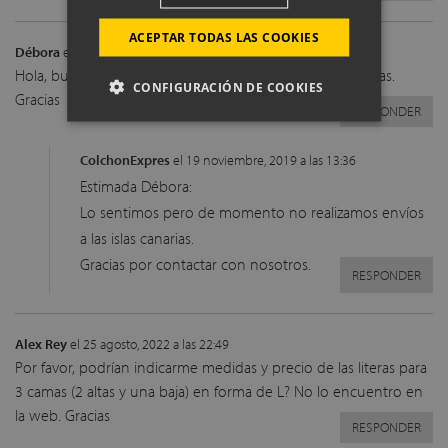
ACEPTAR TODAS LAS COOKIES
Débora
el 19 octubre, 2019 a las 18:51
Hola, buenas, me gustaría saber si hacen envíos a Canarias.
CONFIGURACIÓN DE COOKIES
Gracias
RESPONDER
ColchonExpres
el 19 noviembre, 2019 a las 13:36
Estimada Débora:
Lo sentimos pero de momento no realizamos envíos
a las islas canarias.
Gracias por contactar con nosotros.
RESPONDER
Alex Rey
el 25 agosto, 2022 a las 22:49
Por favor, podrían indicarme medidas y precio de las literas para
3 camas (2 altas y una baja) en forma de L? No lo encuentro en
la web. Gracias
RESPONDER