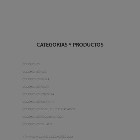
CATEGORIAS Y PRODUCTOS
COLCHONES
COLCHONES FLEX
COLCHONES EMMA
COLCHONES RELAX
COLCHONES SONPURA
COLCHONES INGRAVITY
COLCHONES DE MUELLES ENSACADOS
COLCHONES VISCOELÁSTICOS
COLCHONES DE LÁTEX
RANKING MEJORES COLCHONES 2025