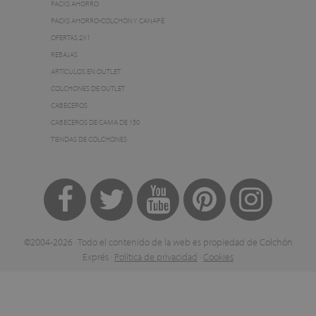
PACKS AHORRO
PACKS AHORRO-COLCHÓN Y CANAPÉ
OFERTAS 2X1
REBAJAS
ARTÍCULOS EN OUTLET
COLCHONES DE OUTLET
CABECEROS
CABECEROS DE CAMA DE 150
TIENDAS DE COLCHONES
©2004-2026 · Todo el contenido de la web es propiedad de Colchón
Exprés ·
Política de privacidad
·
Cookies