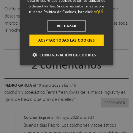
detalle sobre qué cookies estamos utilizando
o desactivarlas. Si quieres saber más sobre
Olvídate de noches dando vueltas con estos productos de
nuestra Política de Cookies, haz click
AQUÍ.
descanso que no dan calor y son ideales para ofrecer un
microclima de descanso sin exceso de sudoración durante toda
RECHAZAR
la noche.
ACEPTAR TODAS LAS COOKIES
CONFIGURACIÓN DE COOKIES
2 comentarios
PEDRO GARCIA
el 10 mayo, 2023 a las 7:16
colchón viscoelástico Termalfresh Swiss de la marca Ingravity es
igual de fresco que uno de muelles?
RESPONDER
ColchonExpres
el 16 mayo, 2023 a las 9:21
Buenos dias Pedro. Los colchones viscoelásticos
siempre son menos transpirables que un colchón de