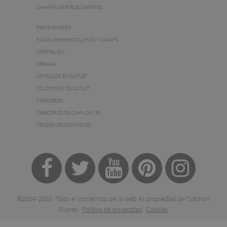
CANAPÉS ABATIBLES BARATOS
PACKS AHORRO
PACKS AHORRO-COLCHÓN Y CANAPÉ
OFERTAS 2X1
REBAJAS
ARTÍCULOS EN OUTLET
COLCHONES DE OUTLET
CABECEROS
CABECEROS DE CAMA DE 150
TIENDAS DE COLCHONES
©2004-2026 · Todo el contenido de la web es propiedad de Colchón
Exprés ·
Política de privacidad
·
Cookies