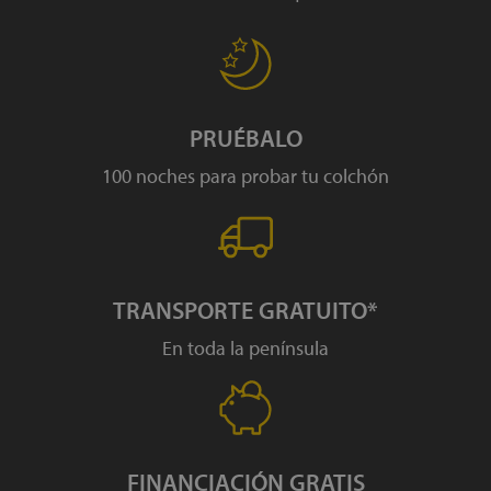
Puedes consultar la información adicional y detallada sobre nuestra
política de privacidad en el siguiente enlace
https://www.colchonexpres.com/politica-privacidad/
.
PRUÉBALO
100 noches para probar tu colchón
TRANSPORTE GRATUITO*
En toda la península
FINANCIACIÓN GRATIS