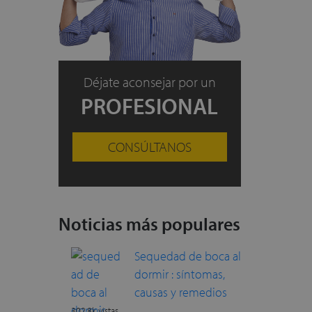
Déjate aconsejar por un
PROFESIONAL
CONSÚLTANOS
Noticias más populares
Sequedad de boca al
dormir : síntomas,
causas y remedios
302.8k vistas