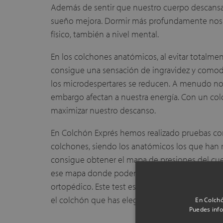
Además de sentir que nuestro cuerpo descansa
sueño mejora. Dormir más profundamente nos a
físico, también a nivel mental.
En los colchones anatómicos, al evitar totalmen
consigue una sensación de ingravidez y comod
los microdespertares se reducen. A menudo no
embargo afectan a nuestra energía. Con un co
maximizar nuestro descanso.
En Colchón Exprés hemos realizado pruebas con 
colchones, siendo los anatómicos los que han r
consigue obtener el mapa de presiones del cuer
ese mapa donde podemos apreciar las diferenc
ortopédico. Este test está disponible en todas
el colchón que has elegido, ponte en contacto 
En Colchó
Puedes info