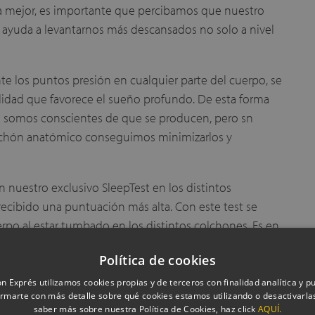
 mejor, es importante que percibamos que nuestro
yuda a levantarnos más descansados no solo a nivel
te los puntos presión en cualquier parte del cuerpo, se
idad que favorece el sueño profundo. De esta forma
 somos conscientes de que se producen, pero sn
lchón anatómico conseguimos minimizarlos y
nuestro exclusivo SleepTest en los distintos
ecibido una puntuación más alta. Con este test se
po al estar tumbado en los distintos colchones. Es en
ias entre un colchón convencional y un colchón
Política de cookies
nuestras tiendas
, si está interesado en realizar uno con
en el teléfono 900 897 956.
n Exprés utilizamos cookies propias y de terceros con finalidad analítica y pub
rmarte con más detalle sobre qué cookies estamos utilizando o desactivarlas
saber más sobre nuestra Política de Cookies, haz click
AQUÍ.