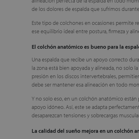
alineación perfecta de la espalda en todo mome
de los dolores de espalda que sufrimos durante 
Este tipo de colchones en ocasiones permite reg
ese equilibrio ideal entre postura, firmeza y a
El colchón anatómico es bueno para la espal
Una espalda que recibe un apoyo correcto dur
la zona está bien apoyada y alineada, no solo la
presión en los discos intervertebrales, permit
debe ser mantener esa alineación en todo mo
Y no solo eso, en un colchón anatómico están p
apoyo idóneo. Así, este se adapta perfectamen
desaparezcan tensiones y sobrecargas musculare
La calidad del sueño mejora en un colchón 