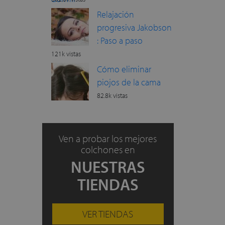
Relajación
progresiva Jakobson
: Paso a paso
121k vistas
Cómo eliminar
piojos de la cama
82.8k vistas
Ven a probar los mejores
colchones en
NUESTRAS
TIENDAS
VER TIENDAS