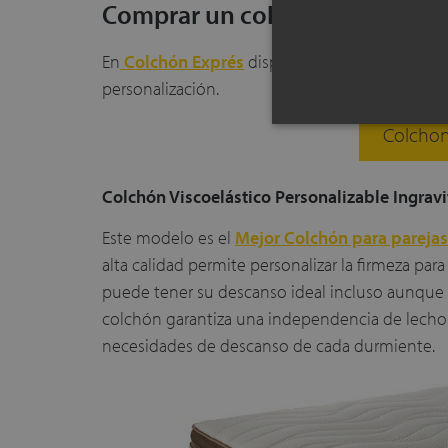
Comprar un colchón anatómico
En
Colchón Exprés
disponemos de varios mode
personalización.
Colchon
Colchón Viscoelástico Personalizable Ingravi
Este modelo es el
Mejor Colchón para parejas
alta calidad permite personalizar la firmeza par
puede tener su descanso ideal incluso aunque s
colchón garantiza una independencia de lechos
necesidades de descanso de cada durmiente.