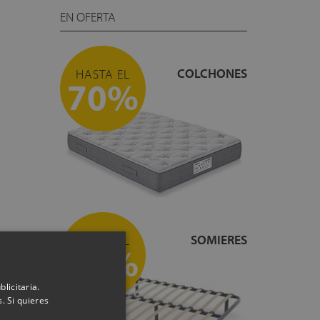
EN OFERTA
COLCHONES
HASTA EL
70%
SOMIERES
HASTA EL
55%
licitaria.
. Si quieres