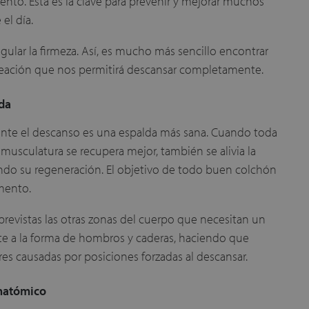
nto. Esta es la clave para prevenir y mejorar muchos
el día.
ular la firmeza. Así, es mucho más sencillo encontrar
lineación que nos permitirá descansar completamente.
da
ante el descanso es una espalda más sana. Cuando toda
 musculatura se recupera mejor, también se alivia la
iendo su regeneración. El objetivo de todo buen colchón
mento.
revistas las otras zonas del cuerpo que necesitan un
te a la forma de hombros y caderas, haciendo que
s causadas por posiciones forzadas al descansar.
anatómico