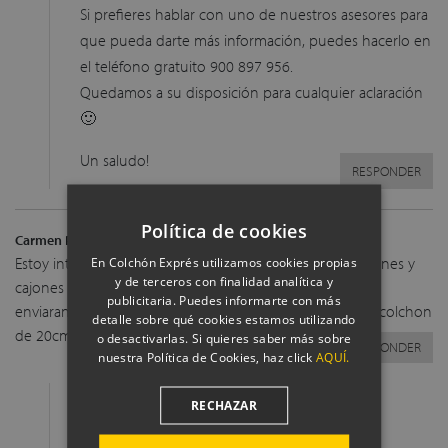
Si prefieres hablar con uno de nuestros asesores para
que pueda darte más información, puedes hacerlo en
el teléfono gratuito 900 897 956.
Quedamos a su disposición para cualquier aclaración
🙂
Un saludo!
RESPONDER
Política de cookies
Carmen Picardo Nieto
el 13 octubre, 2020 a las 9:02
Estoy interesada en una cama compacta con dos colchones y
En Colchón Exprés utilizamos cookies propias
y de terceros con finalidad analítica y
cajones abajo. En colos madera onegro. Agradeceria me
publicitaria. Puedes informarte con más
enviaran presupuesto y medidas. La cama de abajo con colchon
detalle sobre qué cookies estamos utilizando
de 20cm.
o desactivarlas. Si quieres saber más sobre
RESPONDER
nuestra Política de Cookies, haz click
AQUÍ.
ColchonExpres
el 19 enero, 2021 a las 14:02
RECHAZAR
Hola Carmen,