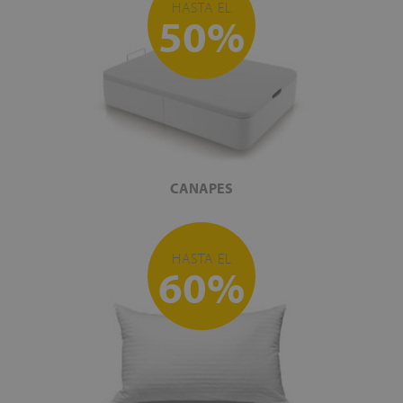
HASTA EL
50%
CANAPES
HASTA EL
60%