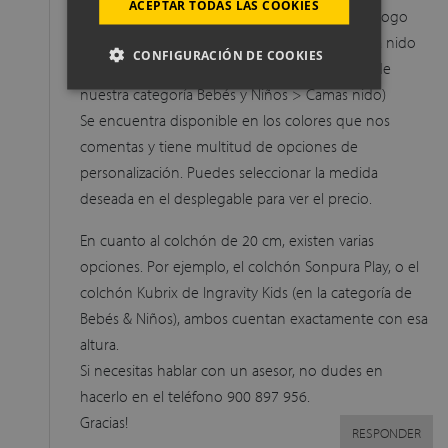
ACEPTAR TODAS LAS COOKIES
El modelo de cama compacta de nuestro catálogo
que más se adapta a lo que buscas, es la Cama nido
CONFIGURACIÓN DE COOKIES
con Arcón y Somier Inferior Ingravity (dentro de
nuestra categoría Bebés y Niños > Camas nido)
Se encuentra disponible en los colores que nos
comentas y tiene multitud de opciones de
personalización. Puedes seleccionar la medida
deseada en el desplegable para ver el precio.
En cuanto al colchón de 20 cm, existen varias
opciones. Por ejemplo, el colchón Sonpura Play, o el
colchón Kubrix de Ingravity Kids (en la categoría de
Bebés & Niños), ambos cuentan exactamente con esa
altura.
Si necesitas hablar con un asesor, no dudes en
hacerlo en el teléfono 900 897 956.
Gracias!
RESPONDER