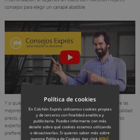
consejos para elegir un canapé abatible:
Política de cookies
Y si quieres hacerte con una cama con canapé, de una de las
En Colchón Exprés utilizamos cookies propias
mejores marcas españolas y con una excelente relación calidad
y de terceros con finalidad analítica y
precio, entra en nuestra web o habla con uno de nuestros
publicitaria. Puedes informarte con más
expertos en el teléfono gratuito 900 897 956 o bien si lo
detalle sobre qué cookies estamos utilizando
prefieres, a través del chat.
o desactivarlas. Si quieres saber más sobre
nuestra Política de Cookies, haz click
AQUÍ.