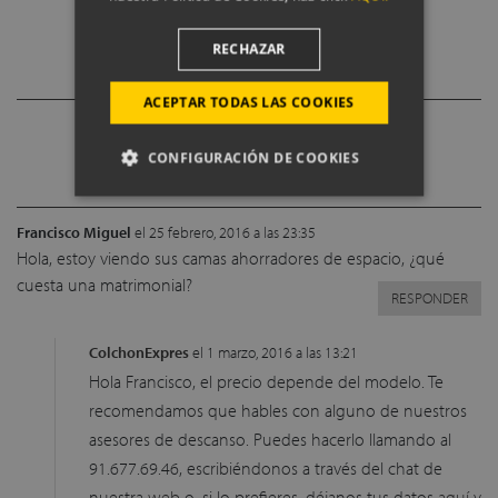
VER MÁS CANAPÉS EN OFERTA
RECHAZAR
ACEPTAR TODAS LAS COOKIES
38 comentarios
CONFIGURACIÓN DE COOKIES
Francisco Miguel
el 25 febrero, 2016 a las 23:35
Hola, estoy viendo sus camas ahorradores de espacio, ¿qué
cuesta una matrimonial?
RESPONDER
ColchonExpres
el 1 marzo, 2016 a las 13:21
Hola Francisco, el precio depende del modelo. Te
recomendamos que hables con alguno de nuestros
asesores de descanso. Puedes hacerlo llamando al
91.677.69.46, escribiéndonos a través del chat de
nuestra
web
o, si lo prefieres, déjanos tus datos
aquí
y