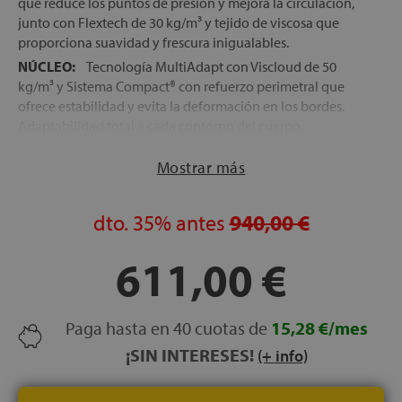
que reduce los puntos de presión y mejora la circulación,
junto con Flextech de 30 kg/m³ y tejido de viscosa que
proporciona suavidad y frescura inigualables.
NÚCLEO:
Tecnología MultiAdapt con Viscloud de 50
kg/m³ y Sistema Compact® con refuerzo perimetral que
ofrece estabilidad y evita la deformación en los bordes.
Adaptabilidad total a cada contorno del cuerpo.
TEJIDO CON VISCOSA NATURAL:
Fibra hipoalergénica
Mostrar más
de tacto sedoso, con propiedades termorreguladoras,
perfecta para mantener el colchón fresco y saludable.
ALTURA:
29 cm ± 1 cm
dto.
35%
antes
940,00 €
TRANSPORTE, MONTAJE Y RETIRADA DEL ANTIGUO
COLCHÓN GRATUITOS
611,00 €
FABRICACIÓN ESPAÑOLA
Paga hasta en 40 cuotas de
15,28 €/mes
¡SIN INTERESES!
(+ info)