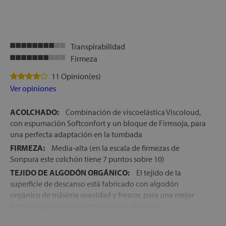
Transpirabilidad
Firmeza
11 Opinion(es)
Ver opiniones
ACOLCHADO:
Combinación de viscoelástica Viscoloud,
con espumación Softconfort y un bloque de Firmsoja, para
una perfecta adaptación en la tumbada
FIRMEZA:
Media-alta (en la escala de firmezas de
Sonpura este colchón tiene 7 puntos sobre 10)
TEJIDO DE ALGODÓN ORGÁNICO:
El tejido de la
superficie de descanso está fabricado con algodón
orgánico de máxima suavidad y frescor, para una mejor
termorregulación durante las horas de sueño
VISCOELÁSTICA VISCLOUD:
Viscoelástica fabricada a