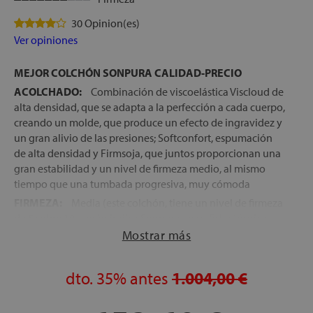
30 Opinion(es)
Ver opiniones
MEJOR COLCHÓN SONPURA CALIDAD-PRECIO
ACOLCHADO:
Combinación de viscoelástica Viscloud de
alta densidad, que se adapta a la perfección a cada cuerpo,
creando un molde, que produce un efecto de ingravidez y
un gran alivio de las presiones; Softconfort, espumación
de alta densidad y Firmsoja, que juntos proporcionan una
gran estabilidad y un nivel de firmeza medio, al mismo
tiempo que una tumbada progresiva, muy cómoda
FIRMEZA:
Media (este colchón, tiene un nivel de firmeza
de 5 sobre 10, según indica Sonpura en su ficha técnica.
Sería una firmeza intermedia entre el Colchón Royal y el
Mostrar más
Carisma
NÚCLEO:
Sistema de micro muelles, Multisac® Micro, el
dto.
35%
antes
1.004,00 €
sistema de muelles ensacados más avanzado del mercado,
que a través de sus muelles de diámetro reducido, con