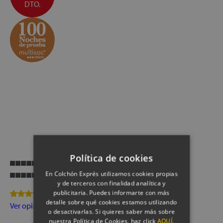
DTO.
TRANSPORTE, MONTAJE Y RETIRADA DEL ANTIGUO
COLCHÓN, GRATUITOS
FABRICACIÓN ESPAÑOLA
ALTURA:
32 cm +/- 1 cm
Política de cookies
Transpirabilidad
En Colchón Exprés utilizamos cookies propias
Firmeza
y de terceros con finalidad analítica y
23 Opinion(es)
publicitaria. Puedes informarte con más
detalle sobre qué cookies estamos utilizando
Ver opiniones
o desactivarlas. Si quieres saber más sobre
nuestra Política de Cookies, haz click
AQUÍ.