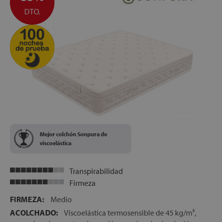
DTO.
Mejor colchón Sonpura de
viscoelástica
Transpirabilidad
Firmeza
FIRMEZA:
Medio
ACOLCHADO:
Viscoelástica termosensible de 45 kg/m³,