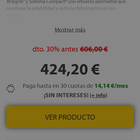
30 kg/m³ y Sistema Compact® con refuerzo perimetral que
mantiene la estabilidad y evita la deformación en los
bordes.
TEJIDO STRETCH:
Material ergonómico y fresco que
Mostrar más
mejora la adaptabilidad y aporta una suavidad duradera
en toda la superficie.
TRANSPORTE, MONTAJE Y RETIRADA DEL ANTIGUO
dto.
30%
antes
606,00 €
COLCHÓN GRATUITOS
FABRICACIÓN ESPAÑOLA
424,20 €
ALTURA:
27 cm ± 1 cm
Paga hasta en 30 cuotas de
14,14 €/mes
¡SIN INTERESES!
(+ info)
VER PRODUCTO