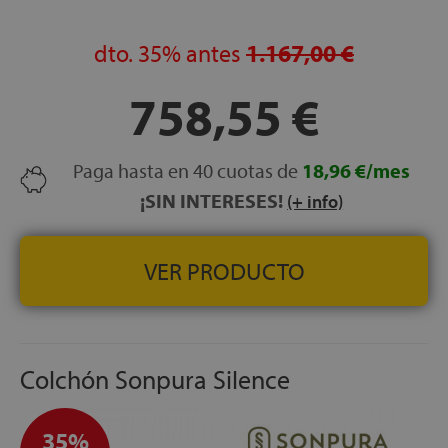
fabricada con aceite de soja. La soja no modificada
genéticamente facilita la circulación del aire, brindando
dto.
35%
antes
1.167,00 €
una mayor elasticidad y adaptabilidad al contorno del
cuerpo.
758,55 €
TRANSPORTE, MONTAJE Y RETIRADA DEL ANTIGUO
COLCHÓN GRATUITOS
FABRICACIÓN ESPAÑOLA
Paga hasta en 40 cuotas de
18,96 €/mes
ALTURA:
30 cm ± 1 cm
¡SIN INTERESES!
(+ info)
VER PRODUCTO
Colchón Sonpura Silence
35%