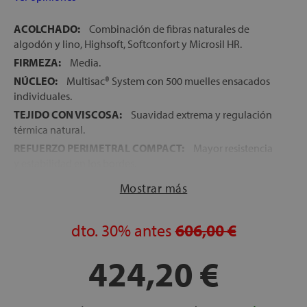
ACOLCHADO:
Combinación de fibras naturales de
algodón y lino, Highsoft, Softconfort y Microsil HR.
FIRMEZA:
Media.
NÚCLEO:
Multisac® System con 500 muelles ensacados
individuales.
TEJIDO CON VISCOSA:
Suavidad extrema y regulación
térmica natural.
REFUERZO PERIMETRAL COMPACT:
Mayor resistencia
y estabilidad en los bordes.
ALIVIO DE PRESIONES:
Distribuye el peso de manera
Mostrar más
equilibrada para una sensación de ingravidez.
INDEPENDENCIA DE LECHOS:
Evita la transmisión de
dto.
30%
antes
606,00 €
movimientos durante la noche.
TRANSPIRABILIDAD:
Máxima ventilación gracias a su
424,20 €
tejido 3D transpirable y fibras naturales.
ENVÍO, MONTAJE Y RETIRADA DEL COLCHÓN
ANTIGUO GRATIS