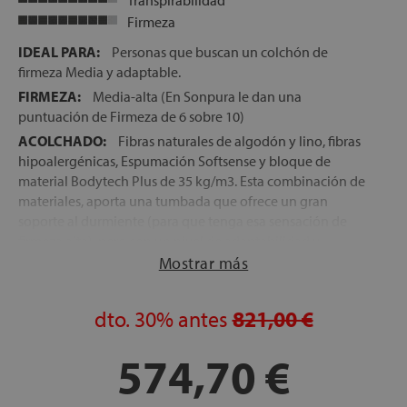
Transpirabilidad
Firmeza
IDEAL PARA:
Personas que buscan un colchón de
firmeza Media y adaptable.
FIRMEZA:
Media-alta (En Sonpura le dan una
puntuación de Firmeza de 6 sobre 10)
ACOLCHADO:
Fibras naturales de algodón y lino, fibras
hipoalergénicas, Espumación Softsense y bloque de
material Bodytech Plus de 35 kg/m3. Esta combinación de
materiales, aporta una tumbada que ofrece un gran
soporte al durmiente (para que tenga esa sensación de
firmeza alta), pero con un nivel de adaptabilidad y
acogida muy agradable, que favorece la eliminación de
Mostrar más
los puntos de presión en las zonas del cuerpo de mayor
peso.
dto.
30%
antes
821,00 €
NÚCLEO:
Bloque de Muelles ensacados Multisac
Advanced, con más de 700 muelles (en la medida de
574,70 €
150x190), que se adaptan a la fisonomía de cada
durmiente, favoreciendo la correcta alineación de la
columna en cualquier postura de descanso, así como una