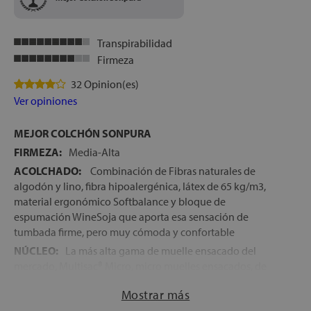
la superficie de descanso, evitando que al tumbarnos cerca
del borde nos caigamos y además hacen que el colchón
sea mucho más resistente y duradero al paso del tiempo
Transpirabilidad
ENVÍO, MONTAJE Y RETIRADA DEL ANTIGUO
Firmeza
COLCHÓN GRATIS
32 Opinion(es)
FABRICADO EN ESPAÑA
Ver opiniones
ALTURA:
+/- 32 cm
MEJOR COLCHÓN SONPURA
FIRMEZA:
Media-Alta
ACOLCHADO:
Combinación de Fibras naturales de
algodón y lino, fibra hipoalergénica, látex de 65 kg/m3,
material ergonómico Softbalance y bloque de
espumación WineSoja que aporta esa sensación de
tumbada firme, pero muy cómoda y confortable
NÚCLEO:
La más alta gama de muelle ensacado del
mercado, Multisac® Micro, micro muelles ensacados, de
pequeño diámetro, para una mayor precisión y un alivio
Mostrar más
de presiones superior. Esta configuración, permite una