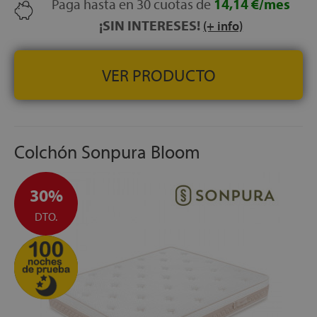
Paga hasta en 30 cuotas de
14,14 €/mes
FABRICADO EN ESPAÑA
con los más altos estándares
¡SIN INTERESES!
de calidad.
(+ info)
ALTURA:
30 cm ±1 cm.
VER PRODUCTO
Colchón Sonpura Bloom
30%
DTO.