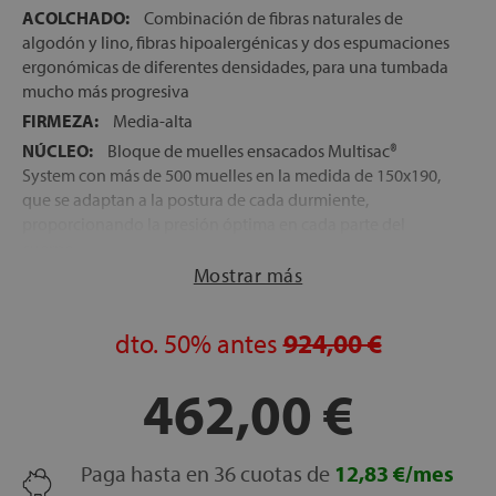
ACOLCHADO:
Combinación de fibras naturales de
algodón y lino, fibras hipoalergénicas y dos espumaciones
ergonómicas de diferentes densidades, para una tumbada
mucho más progresiva
FIRMEZA:
Media-alta
NÚCLEO:
Bloque de muelles ensacados Multisac®
System con más de 500 muelles en la medida de 150x190,
que se adaptan a la postura de cada durmiente,
proporcionando la presión óptima en cada parte del
cuerpo
Mostrar más
TEJIDO EXTERIOR:
Tejido a base de bambú, de máximo
frescor, que junto con las fibras del acolchado y el núcleo
de muelles ensacados, favorecen una continua circulación
dto.
50%
antes
924,00 €
del aire en el interior del colchón
ENCAPSULADO PERIMETRAL:
Todo el perímetro del
462,00 €
bloque de muelles ensacados del núcleo, se encuentra
protegido por bloques de espumación de alta densidad,
que evitan hundimientos al sentarnos en el extremo de la
Paga hasta en 36 cuotas de
12,83 €/mes
cama, maximizan la superficie de descanso sobre el