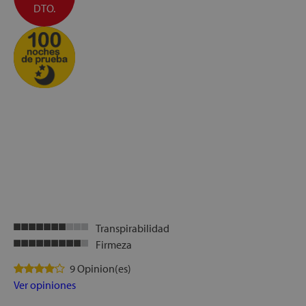
DTO.
let
x1
cks
rro
Transpirabilidad
Firmeza
9 Opinion(es)
Ver opiniones