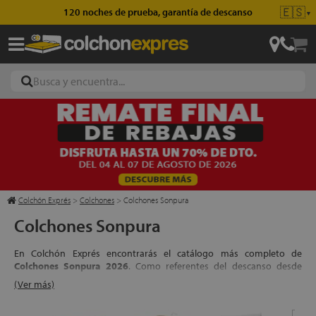
🇪🇸
Envío gratis en pedidos superiores a 49€
▼
ajas
hones
Colchón Exprés
>
Colchones
>
Colchones Sonpura
Colchones Sonpura
eres
En Colchón Exprés encontrarás el catálogo más completo de
ases
Colchones Sonpura 2026
. Como referentes del descanso desde
hace más de 40 años, la firma de Luis Soriano destaca por su
(Ver más)
tecnología exclusiva de muelles ensacados Multisac®, ofreciendo una
ergonomía inigualable.