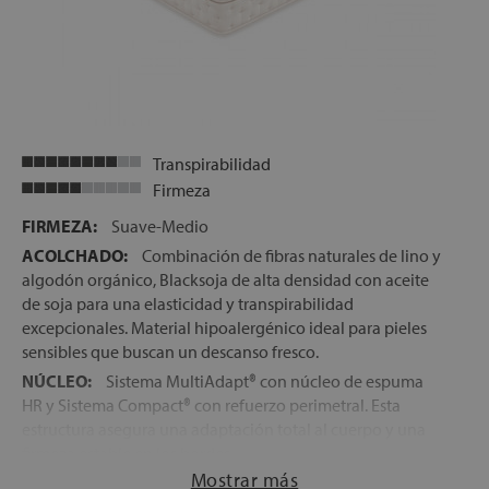
el otro no verá su sueño interrumpido por este motivo y
podrá seguir descansando plácidamente.
ENVÍO, MONTAJE Y RETIRADA DEL ANTIGUO
COLCHÓN GRATIS
FABRICADO EN ESPAÑA
ALTURA:
+/- 32 cm
Transpirabilidad
Firmeza
FIRMEZA:
Suave-Medio
ACOLCHADO:
Combinación de fibras naturales de lino y
algodón orgánico, Blacksoja de alta densidad con aceite
de soja para una elasticidad y transpirabilidad
excepcionales. Material hipoalergénico ideal para pieles
sensibles que buscan un descanso fresco.
NÚCLEO:
Sistema MultiAdapt® con núcleo de espuma
HR y Sistema Compact® con refuerzo perimetral. Esta
estructura asegura una adaptación total al cuerpo y una
firmeza estable en los bordes.
Mostrar más
ESPUMA DE ALTA DENSIDAD:
Blacksoja 50 kg/m³